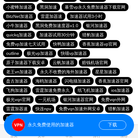
小蜜蜂加速器
黑洞加速
暴雪vp永久免费加速器下载官网
BitzNet加速器
雷霆加器速
加速器试用3小时
小牛加速器
黑洞免费加速度器v1.0
银河加速器
quickq加速器
加速器试用30分钟
猎豹加速器
免费vp加速七天试用
快鸭加速器
香蕉加速器vp官网
outline
极光vp加速器
快喵vp加速器
原子加速器下载安卓
云帆加速器
赔钱机场官网
老王vn加速器
永久不收费的海外加速器
星星加速器
盘古加速器
海鸥加速器
闪电猫加速器
香蕉加速器官网
飞狗加速器
雷霆加速免费永久
纸飞机加速器
ios加速器
极光vqn官网
一元机场
银河加速器官网
免费vqn外网
雷霆加器速
快连npv
免费vqn加速外网安卓
猎豹加速器
蚂蚁加速npv下载官网ios
永久免费使用的加速器
下载
0.016994s
首页
安卓
苹果
排行
推荐