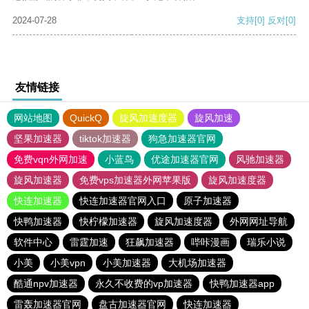
2024-07-28
支持
[0]
反对
[0]
友情链接
网站地图
QuickQ
旋风加速度器
旋风加速
坚果加速器
tiktok加速器
狗急加速器官网
免费vqn外网加速
小蓝鸟
优途加速器官网
风驰加速器
旋风加速器
免费vps加速器外网苹果版
旋风加速度器
快连加速器
快连加速器官网入口
原子加速器
快鸭加速器
快柠檬加速器
旋风加速度器
外网网址导航
软件中心
雷霆加速
狂飙加速器
哔咔漫画
瑞乐小说
小美
小美vpn
小美加速器
大机场加速器
酷通npv加速器
永久不收费的vp加速器
快鸭加速器app
雷轰加速器官网
盘古加速器官网
快连加速器