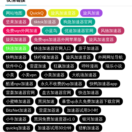
网站地图
QuickQ
旋风加速度器
旋风加速
坚果加速器
tiktok加速器
狗急加速器官网
免费vqn外网加速
小蓝鸟
优途加速器官网
风驰加速器
旋风加速器
免费vps加速器外网苹果版
旋风加速度器
快连加速器
快连加速器官网入口
原子加速器
快鸭加速器
快柠檬加速器
旋风加速度器
外网网址导航
软件中心
雷霆加速
狂飙加速器
哔咔漫画
瑞乐小说
小美
小美vpn
小美加速器
大机场加速器
酷通npv加速器
永久不收费的vp加速器
快鸭加速器app
雷轰加速器官网
盘古加速器官网
快连加速器
小蜜蜂加速器
黑洞加速
暴雪vp永久免费加速器下载官网
BitzNet加速器
雷霆加器速
加速器试用3小时
小牛加速器
黑洞免费加速度器v1.0
银河加速器
quickq加速器
加速器试用30分钟
猎豹加速器