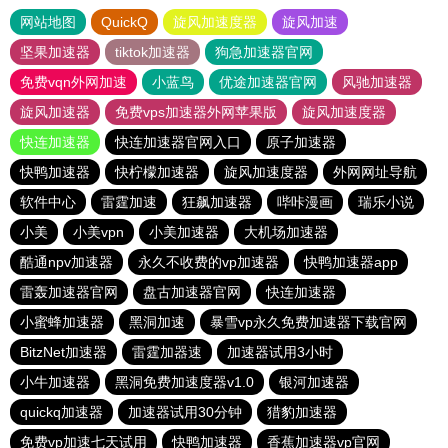
网站地图
QuickQ
旋风加速度器
旋风加速
坚果加速器
tiktok加速器
狗急加速器官网
免费vqn外网加速
小蓝鸟
优途加速器官网
风驰加速器
旋风加速器
免费vps加速器外网苹果版
旋风加速度器
快连加速器
快连加速器官网入口
原子加速器
快鸭加速器
快柠檬加速器
旋风加速度器
外网网址导航
软件中心
雷霆加速
狂飙加速器
哔咔漫画
瑞乐小说
小美
小美vpn
小美加速器
大机场加速器
酷通npv加速器
永久不收费的vp加速器
快鸭加速器app
雷轰加速器官网
盘古加速器官网
快连加速器
小蜜蜂加速器
黑洞加速
暴雪vp永久免费加速器下载官网
BitzNet加速器
雷霆加器速
加速器试用3小时
小牛加速器
黑洞免费加速度器v1.0
银河加速器
quickq加速器
加速器试用30分钟
猎豹加速器
免费vp加速七天试用
快鸭加速器
香蕉加速器vp官网