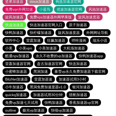
坚果加速器
tiktok加速器
狗急加速器官网
免费vqn外网加速
小蓝鸟
优途加速器官网
风驰加速器
旋风加速器
免费vps加速器外网苹果版
旋风加速度器
快连加速器
快连加速器官网入口
原子加速器
快鸭加速器
快柠檬加速器
旋风加速度器
外网网址导航
软件中心
雷霆加速
狂飙加速器
哔咔漫画
瑞乐小说
小美
小美vpn
小美加速器
大机场加速器
酷通npv加速器
永久不收费的vp加速器
快鸭加速器app
雷轰加速器官网
盘古加速器官网
快连加速器
小蜜蜂加速器
黑洞加速
暴雪vp永久免费加速器下载官网
BitzNet加速器
雷霆加器速
加速器试用3小时
小牛加速器
黑洞免费加速度器v1.0
银河加速器
quickq加速器
加速器试用30分钟
猎豹加速器
免费vp加速七天试用
快鸭加速器
香蕉加速器vp官网
outline
极光vp加速器
快喵vp加速器