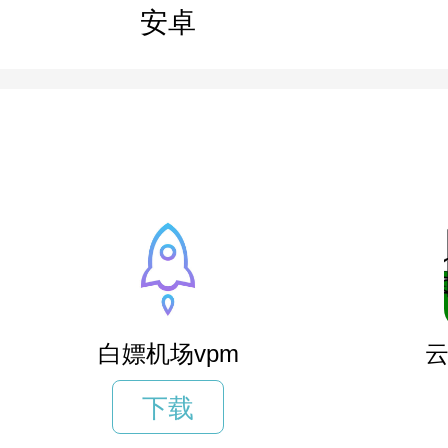
安卓
白嫖机场vpm
云
下载