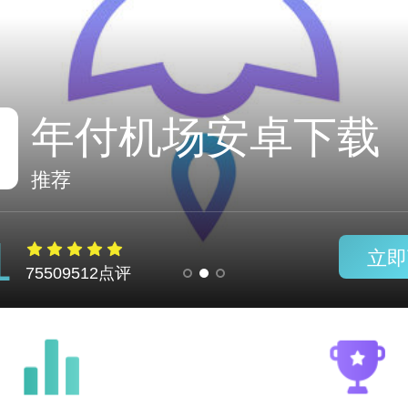
闪连加速器vpm
推荐
1
立即
75509512点评