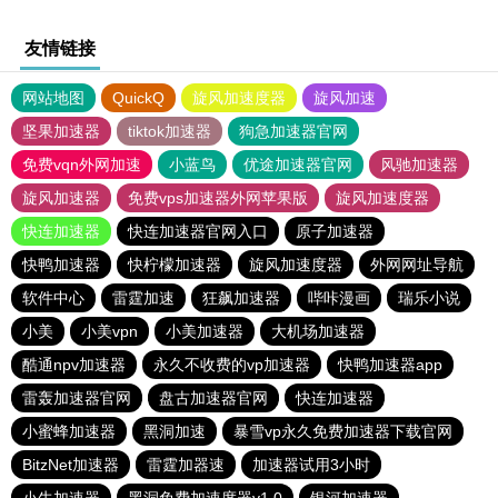
友情链接
网站地图
QuickQ
旋风加速度器
旋风加速
坚果加速器
tiktok加速器
狗急加速器官网
免费vqn外网加速
小蓝鸟
优途加速器官网
风驰加速器
旋风加速器
免费vps加速器外网苹果版
旋风加速度器
快连加速器
快连加速器官网入口
原子加速器
快鸭加速器
快柠檬加速器
旋风加速度器
外网网址导航
软件中心
雷霆加速
狂飙加速器
哔咔漫画
瑞乐小说
小美
小美vpn
小美加速器
大机场加速器
酷通npv加速器
永久不收费的vp加速器
快鸭加速器app
雷轰加速器官网
盘古加速器官网
快连加速器
小蜜蜂加速器
黑洞加速
暴雪vp永久免费加速器下载官网
BitzNet加速器
雷霆加器速
加速器试用3小时