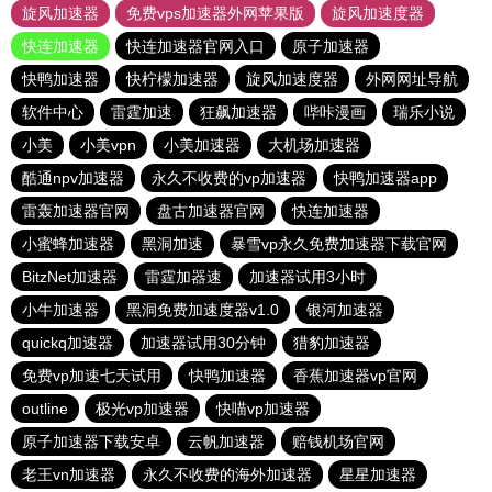
旋风加速器
免费vps加速器外网苹果版
旋风加速度器
快连加速器
快连加速器官网入口
原子加速器
快鸭加速器
快柠檬加速器
旋风加速度器
外网网址导航
软件中心
雷霆加速
狂飙加速器
哔咔漫画
瑞乐小说
小美
小美vpn
小美加速器
大机场加速器
酷通npv加速器
永久不收费的vp加速器
快鸭加速器app
雷轰加速器官网
盘古加速器官网
快连加速器
小蜜蜂加速器
黑洞加速
暴雪vp永久免费加速器下载官网
BitzNet加速器
雷霆加器速
加速器试用3小时
小牛加速器
黑洞免费加速度器v1.0
银河加速器
quickq加速器
加速器试用30分钟
猎豹加速器
免费vp加速七天试用
快鸭加速器
香蕉加速器vp官网
outline
极光vp加速器
快喵vp加速器
原子加速器下载安卓
云帆加速器
赔钱机场官网
老王vn加速器
永久不收费的海外加速器
星星加速器