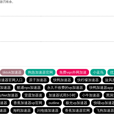
中游刃有余。
tiktok加速器
狗急加速器官网
免费vqn外网加速
小蓝鸟
优
加速器官网入口
原子加速器
快鸭加速器
快柠檬加速器
旋风
加速器
酷通npv加速器
永久不收费的vp加速器
快鸭加速器app
itzNet加速器
雷霆加器速
加速器试用3小时
小牛加速器
黑洞
速器
香蕉加速器vp官网
outline
极光vp加速器
快喵vp加速
速器
海鸥加速器
闪电猫加速器
香蕉加速器官网
飞狗加速器