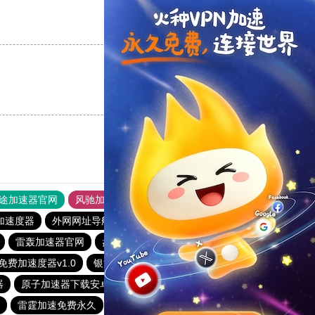
支持
[0]
反对
[0]
支持
[0]
反对
[0]
途加速器官网
风驰加速器
旋风加速器
加速度器
外网网址导航
软件中心
雷霆加速
狂飙加速器
雷轰加速器官网
盘古加速器官网
快连加速器
免费加速度器v1.0
银河加速器
quickq加速器
器
原子加速器下载安卓
云帆加速器
赔钱机场官网
雷霆加速免费永久
纸飞机加速器
ios加速器