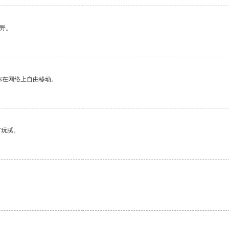
野。
你在网络上自由移动。
有玩腻。