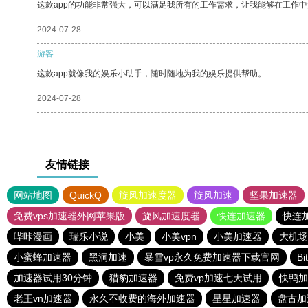
这款app的功能非常强大，可以满足我所有的工作需求，让我能够在工作
2024-07-28
游客
这款app就像我的娱乐小助手，随时随地为我的娱乐提供帮助。
2024-07-28
友情链接
网站地图
QuickQ
旋风加速度器
旋风加速
坚果加速器
免费vps加速器外网苹果版
旋风加速度器
快连加速器
快连
哔咔漫画
瑞乐小说
小美
小美vpn
小美加速器
大机场
小蜜蜂加速器
黑洞加速
暴雪vp永久免费加速器下载官网
B
加速器试用30分钟
猎豹加速器
免费vp加速七天试用
快鸭加
老王vn加速器
永久不收费的海外加速器
星星加速器
盘古加